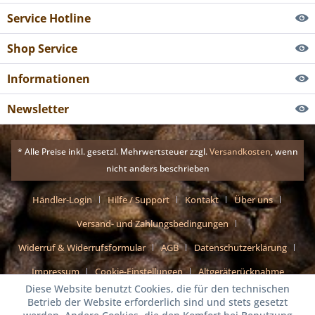
Service Hotline
Shop Service
Informationen
Newsletter
* Alle Preise inkl. gesetzl. Mehrwertsteuer zzgl.
Versandkosten
, wenn
nicht anders beschrieben
Händler-Login
Hilfe / Support
Kontakt
Über uns
Versand- und Zahlungsbedingungen
Widerruf & Widerrufsformular
AGB
Datenschutzerklärung
Impressum
Cookie-Einstellungen
Altgeräterücknahme
Diese Website benutzt Cookies, die für den technischen
Betrieb der Website erforderlich sind und stets gesetzt