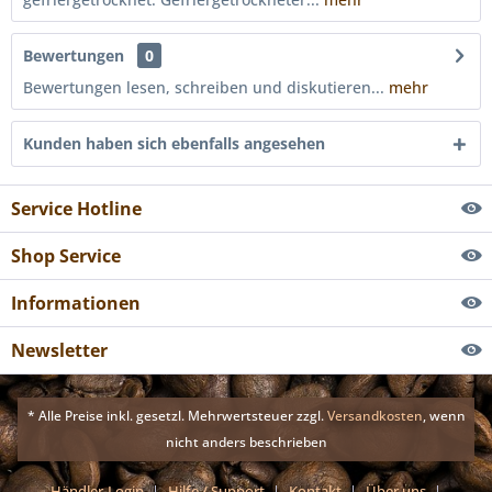
Bewertungen
0
Bewertungen lesen, schreiben und diskutieren...
mehr
Kunden haben sich ebenfalls angesehen
Service Hotline
Shop Service
Informationen
Newsletter
* Alle Preise inkl. gesetzl. Mehrwertsteuer zzgl.
Versandkosten
, wenn
nicht anders beschrieben
Händler-Login
Hilfe / Support
Kontakt
Über uns