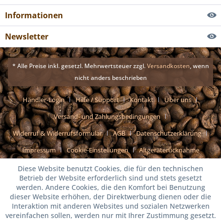
Informationen
Newsletter
* Alle Preise inkl. gesetzl. Mehrwertsteuer zzgl.
Versandkosten
, wenn
nicht anders beschrieben
Händler-Login
Hilfe / Support
Kontakt
Über uns
Versand- und Zahlungsbedingungen
Widerruf & Widerrufsformular
AGB
Datenschutzerklärung
Impressum
Cookie-Einstellungen
Altgeräterücknahme
Diese Website benutzt Cookies, die für den technischen
Betrieb der Website erforderlich sind und stets gesetzt
werden. Andere Cookies, die den Komfort bei Benutzung
dieser Website erhöhen, der Direktwerbung dienen oder die
Interaktion mit anderen Websites und sozialen Netzwerken
vereinfachen sollen, werden nur mit Ihrer Zustimmung gesetzt.