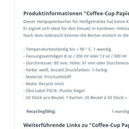
Produktinformationen "Coffee-Cup Papie
Dieser Hartpapierbecher für Heißgetränke hat keine Ku
Er eignet sich ideal für den Einsatz in Kantinen, Imbis
Nach dem Gebrauch können die Becher einfach in die
- Temperaturbeständig bis + 90 ° C, 1-wandig
- Fassungsvermögen 8 oz / 200 ml oder 12 oz / 300 ml
- Durchmesser: 80 mm, Höhe: 91 mm oder Durchmess
- Farbe: weiß, Anzahl Druckfarben: 1-farbig
- Material: Frischzellstoff
- Motiv: Recycle mich
- Öko-Label FSC®, Flustix Siegel
- 50 Stück pro Beutel, 1 Karton: 20 Beutel à 50 Stück =
Recyclingfähig:
1-wandi
Weiterführende Links zu "Coffee-Cup Pap