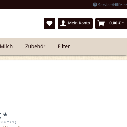
Service/Hilfe
Mein Konto
0,00 € *
 Milch
Zubehör
Filter
€ *
08 € * / 1 )