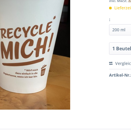
inkl. MwSt.
z
Lieferze
:
Verglei
Artikel-Nr.