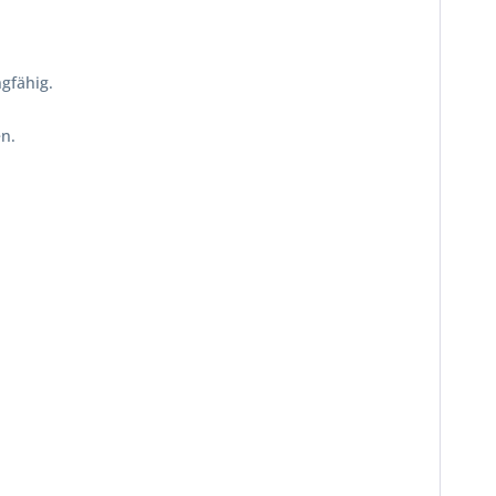
gfähig.
n.