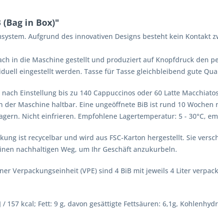
 (Bag in Box)"
aumsystem. Aufgrund des innovativen Designs besteht kein Kontak
nfach in die Maschine gestellt und produziert auf Knopfdruck den
duell eingestellt werden. Tasse für Tasse gleichbleibend gute Qual
e nach Einstellung bis zu 140 Cappuccinos oder 60 Latte Macchiato
n der Maschine haltbar. Eine ungeöffnete BiB ist rund 10 Wochen 
ern. Nicht einfrieren. Empfohlene Lagertemperatur: 5 - 30°C, e
Packung ist recycelbar und wird aus FSC-Karton hergestellt. Sie v
 einen nachhaltigen Weg, um Ihr Geschäft anzukurbeln.
 einer Verpackungseinheit (VPE) sind 4 BiB mit jeweils 4 Liter verpac
 157 kcal; Fett: 9 g, davon gesättigte Fettsäuren: 6,1g, Kohlenhydra