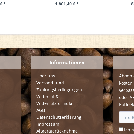
€ *
1.801,40 € *
8
Informationen
Über uns
Abonni
Versand- und
kosten
Zahlungsbedingungen
verpass
Widerruf &
oder A
Widerrufsformular
Kaffee
AGB
Datenschutzerklärung
Impressum
Ich 
Altgeräterücknahme