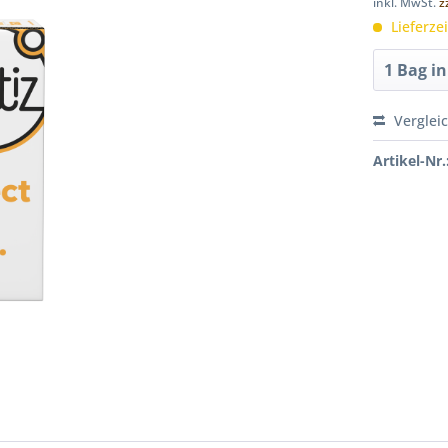
inkl. MwSt.
z
Lieferze
Verglei
Artikel-Nr.