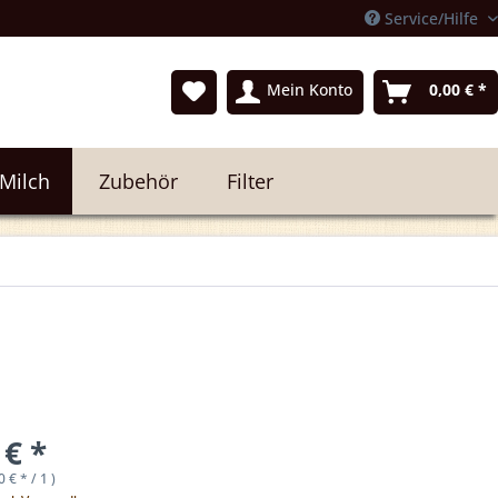
Service/Hilfe
Mein Konto
0,00 € *
 Milch
Zubehör
Filter
 € *
0 € * / 1 )