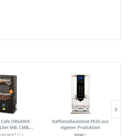
Cafe ORGANIC
Kaffeevollautomat FK20 aus
K
Liter BiB, CMB,...
eigener Produktion
Mage
2
(41,52 € * / 1 )
Inhalt
1