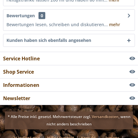
Bewertungen
0
Bewertungen lesen, schreiben und diskutieren...
mehr
Kunden haben sich ebenfalls angesehen
Service Hotline
Shop Service
Informationen
Newsletter
* Alle Preise inkl. gesetzl. Mehrwertsteuer zzgl.
Versandkosten
, wenn
nicht anders beschrieben
Händler-Login
Hilfe / Support
Kontakt
Über uns